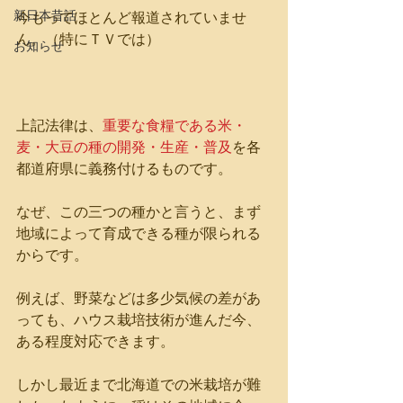
新日本昔話
今もってほとんど報道されていませ
ん。（特にＴＶでは）
お知らせ
上記法律は、
重要な食糧である米・
麦・大豆の種の開発・生産・普及
を各
都道府県に義務付けるものです。
なぜ、この三つの種かと言うと、まず
地域によって育成できる種が限られる
からです。
例えば、野菜などは多少気候の差があ
っても、ハウス栽培技術が進んだ今、
ある程度対応できます。
しかし最近まで北海道での米栽培が難