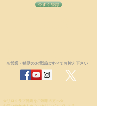
今すぐ登録
(株)青い森工房 ペット事業部
〒030-0132 青森県青森市横内亀井20
TEL：017-764-6858
月曜、火曜、木曜、金曜：10時～18時
土曜日：10時～13時（水・日祝休み）
※営業・勧誘のお電話はすべてお控え下さい
☆リロクラブ特典をご利用の方へ☆
​お問い合わせ＆カウンセリングタブにある
お問い合わせフォームより、その旨をご連絡下さい！
☆
現在ご
相談は予約制となっております。ま
た問い合わせ電話が混み合っている
場合は、