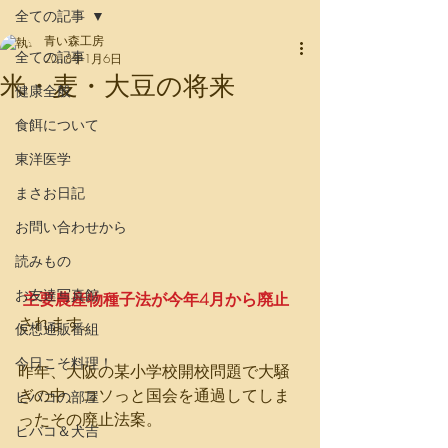
全ての記事
その昔、人と動物は旬の食材を
青い森工房
分かち合っていました
全ての記事
2018年1月6日
米・麦・大豆の将来
健康全般
食餌について
東洋医学
まさお日記
お問い合わせから
読みもの
お友達写真館
主要農産物種子法が今年4月から廃止
されます。
仮想通販番組
今日こそ料理！
昨年、大阪の某小学校開校問題で大騒
ぎの中、コソっと国会を通過してしま
ヒバコの部屋
ったその廃止法案。
ヒバコ＆犬吉