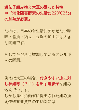
遺伝子組み換え大豆の困った特性
⇒『消化阻害酵素の失活に220℃25分
の加熱が必要』
なのは、日本の食生活に欠かせない味
噌・醤油・納豆・豆腐の加工には大き
な問題です。
そしてたださえ増加しているアレルギ
－の問題。
例えば大豆の場合、
付きやすい虫に対
し神経毒（？！）を出す遺伝子
を組み
込んでいます。
しかし厚生労働省に提出された組み換
え作物審査資料の要約部には、