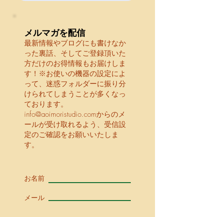
一年中ストックしたい～
お問い合わせか
地味だけど滋味な高野豆
PFASが心配だ
腐のパワー
ラルウォーター
メルマガを配信
たい。結石にな
最新情報やブログにも書けなか
った裏話、そしてご登録頂いた
方だけのお得情報もお届けしま
す！※お使いの機器の設定によ
って、迷惑フォルダーに振り分
けられてしまうことが多くなっ
ております。
info@aoimoristudio.com
からのメ
ールが受け取れるよう、受信設
定のご確認をお願いいたしま
す。
お名前
メール